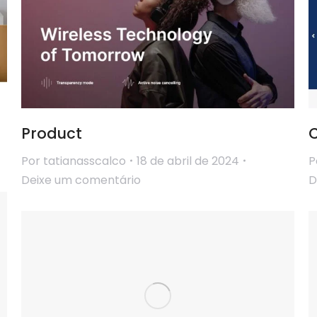
Product
Por
tatianasscalco
18 de abril de 2024
P
Deixe um comentário
D