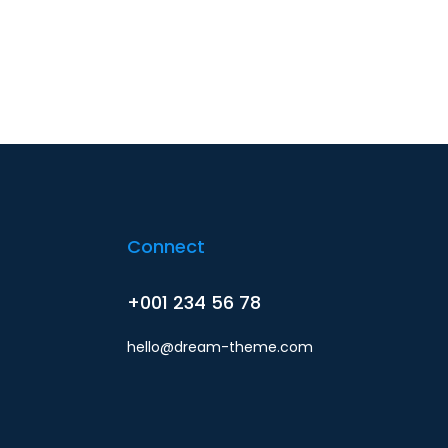
Connect
+001 234 56 78
hello@dream-theme.com