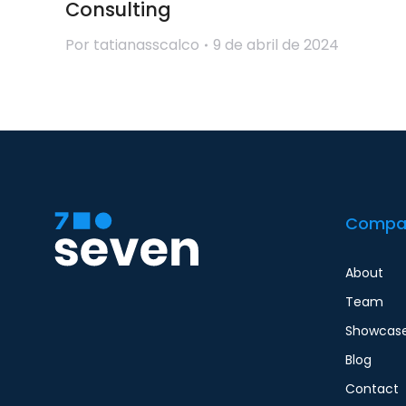
Consulting
Por
tatianasscalco
9 de abril de 2024
Compa
About
Team
Showcas
Blog
Contact