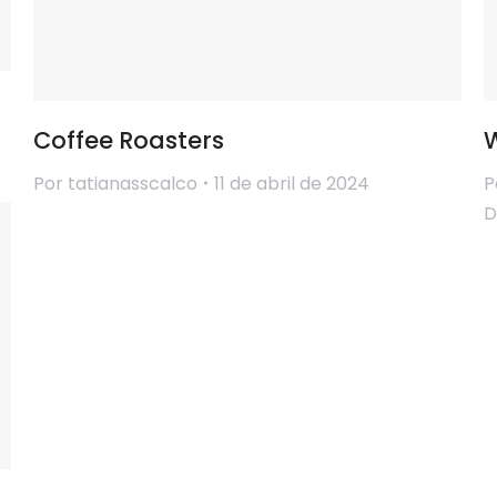
Coffee Roasters
Por
tatianasscalco
11 de abril de 2024
P
D