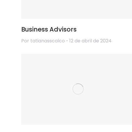
Business Advisors
Por
tatianasscalco
12 de abril de 2024