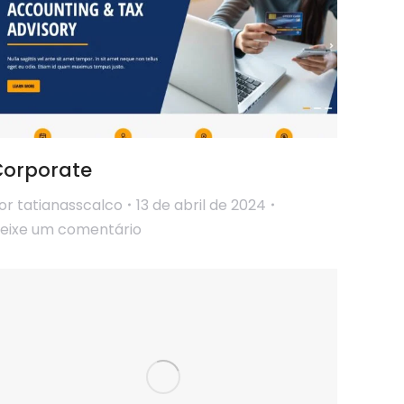
Corporate
or
tatianasscalco
13 de abril de 2024
eixe um comentário