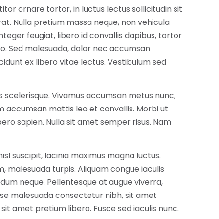
or ornare tortor, in luctus lectus sollicitudin sit
rat. Nulla pretium massa neque, non vehicula
eger feugiat, libero id convallis dapibus, tortor
ibero. Sed malesuada, dolor nec accumsan
idunt ex libero vitae lectus. Vestibulum sed
eros scelerisque. Vivamus accumsan metus nunc,
accumsan mattis leo et convallis. Morbi ut
ibero sapien. Nulla sit amet semper risus. Nam
nisl suscipit, lacinia maximus magna luctus.
, malesuada turpis. Aliquam congue iaculis
endum neque. Pellentesque at augue viverra,
se malesuada consectetur nibh, sit amet
 sit amet pretium libero. Fusce sed iaculis nunc.