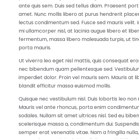
ante quis sem. Duis sed tellus diam. Praesent porttit
amet. Nunc mollis libero at purus hendrerit place
lectus condimentum sed. Fusce sed mauris velit. Int
mi ullamcorper nisl, at lacinia augue libero et l
fermentum, massa libero malesuada turpis, ut tinc
porta mauris.
Ut viverra leo eget nisl mattis, quis consequat 
nec bibendum quam pellentesque sed. Vestibulum 
imperdiet dolor. Proin vel mauris sem. Mauris at l
blandit efficitur massa euismod mollis.
Quisque nec vestibulum nisl. Duis lobortis leo non 
Mauris vel ante rhoncus, porta enim condimentum
sodales. Nullam sit amet ultrices nisl. Sed eu bib
scelerisque massa a, condimentum dui. Suspendis
semper erat venenatis vitae. Nam a fringilla nulla,