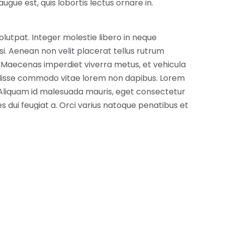
augue est, quis lobortis lectus ornare in.
lutpat. Integer molestie libero in neque
si. Aenean non velit placerat tellus rutrum
s. Maecenas imperdiet viverra metus, et vehicula
endisse commodo vitae lorem non dapibus. Lorem
. Aliquam id malesuada mauris, eget consectetur
es dui feugiat a. Orci varius natoque penatibus et
 mus. Morbi lorem mauris, viverra at malesuada
nsectetur, fringilla maximus ante malesuada.
us ornare et.
 lectus varius, dictum nunc ac, luctus ante.
gnissim dui finibus. Nulla at neque rhoncus,
nia mi, vel tempor odio tincidunt sed. Maecenas id