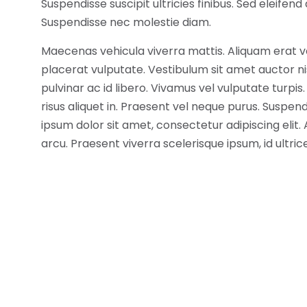
Suspendisse suscipit ultricies finibus. Sed eleifend 
Suspendisse nec molestie diam.
Maecenas vehicula viverra mattis. Aliquam erat vo
placerat vulputate. Vestibulum sit amet auctor ni
pulvinar ac id libero. Vivamus vel vulputate turpi
risus aliquet in. Praesent vel neque purus. Susp
ipsum dolor sit amet, consectetur adipiscing elit
arcu. Praesent viverra scelerisque ipsum, id ultric
magnis dis parturient montes, nascetur ridiculus
id, semper in sem. Fusce fringilla justo vel dui co
Suspendisse facilisis nisl augue, ut sollicitudin lect
Donec sagittis porta ligula vel gravida. Aliquam id
Praesent rutrum neque ut tellus malesuada, nec di
iaculis turpis ut, sagittis ex. Donec convallis laci
orci lectus. Curabitur elem